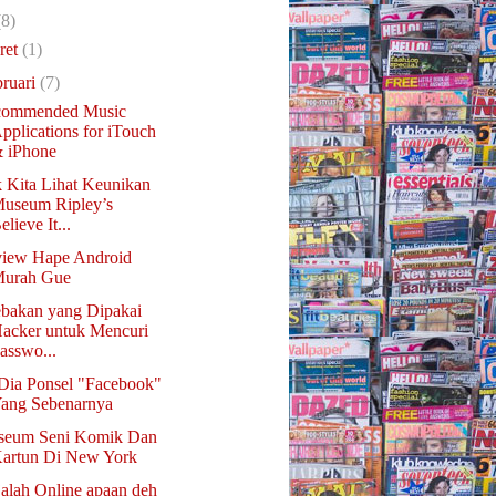
(8)
ret
(1)
bruari
(7)
commended Music
pplications for iTouch
 iPhone
 Kita Lihat Keunikan
useum Ripley’s
elieve It...
iew Hape Android
urah Gue
ebakan yang Dipakai
acker untuk Mencuri
asswo...
 Dia Ponsel "Facebook"
ang Sebenarnya
eum Seni Komik Dan
artun Di New York
alah Online apaan deh