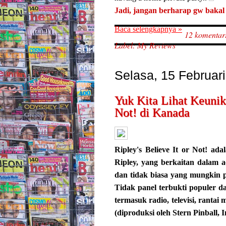
Jadi, jangan berharap gw bakal b
Baca selengkapnya »
12 komentar
Label:
My Reviews
Selasa, 15 Februar
Yuk Kita Lihat Keunik
Not! di Kanada
Ripley's Believe It or Not! ad
Ripley, yang berkaitan dalam 
dan tidak biasa yang mungkin 
Tidak panel terbukti populer d
termasuk radio, televisi, ranta
(diproduksi oleh Stern Pinball, I