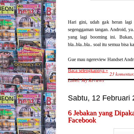
Hari gini, udah gak heran lagi
segenggaman tangan. Android, ya
yang lagi booming ini. Bukan
bla..bla..bla.. soal itu semua bisa 
Gue mau ngereview Handset Androi
Baca selengkapnya »
23 komentar
Label:
My Reviews
Sabtu, 12 Februari
6 Jebakan yang Dipak
Facebook