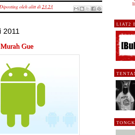
l
Diposting oleh
alitt
di
23.23
LIAT2
i 2011
 Murah Gue
TENTA
TONGK