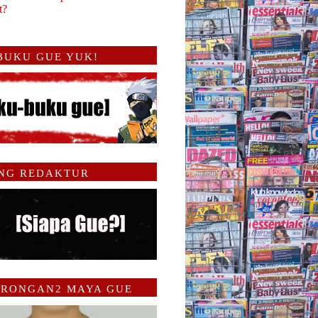
it?
 BUKU GUE YUK!
NG REDAKTUR
RONGAN2 MAYA GUE