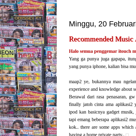
Minggu, 20 Februar
Recommended Music Ap
Halo semua penggemar itouch m
Yang ga punya juga gapapa, itun
yang punya iphone, kalian bisa mu
maap2 ye, bukannya mau ngelang
experience and knowledge about s
Berawal dari rasa penasaran, gw
finally jatoh cinta ama aplikas
ipod kan basicnya gadget musik, 
tapi emang beberapa aplikasi2 mu
kok.. there are some apps which a
having a home private party..