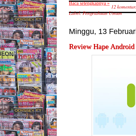
Baca selengkapnya »
12 komentar
Label:
Pengetahuan Umum
Minggu, 13 Februar
Review Hape Android