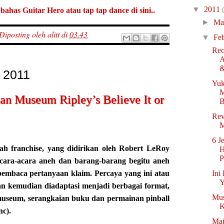
▼
2011
ahas Guitar Hero atau tap tap dance di sini..
►
Ma
Diposting oleh
alitt
di
03.43
▼
Fe
Re
A
&
i 2011
Yuk
M
an Museum Ripley’s Believe It or
B
Rev
M
6 J
alah franchise, yang didirikan oleh Robert LeRoy
H
P
acara-acara aneh dan barang-barang begitu aneh
pembaca pertanyaan klaim. Percaya yang ini atau
Ini
Y
an kemudian diadaptasi menjadi berbagai format,
Mus
i museum, serangkaian buku dan permainan pinball
K
nc).
Maj