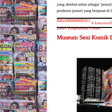
yang disebut-sebut sebagai 'ponsel
produsen ponsel yang berpusat di 
Baca selengkapnya »
6 komentar
D
Label:
Pengetahuan Umum
Museum Seni Komik D