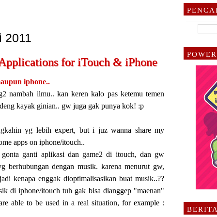
PENCA
i 2011
POWER
plications for iTouch & iPhone
aupun iphone..
g2 nambah ilmu.. kan keren kalo pas ketemu temen
deng kayak ginian.. gw juga gak punya kok! :p
kahin yg lebih expert, but i juz wanna share my
ome apps on iphone/itouch..
 gonta ganti aplikasi dan game2 di itouch, dan gw
i2 yg berhubungan dengan musik. karena menurut gw,
jadi kenapa enggak dioptimalisasikan buat musik..??
sik di iphone/itouch tuh gak bisa dianggep "maenan"
re able to be used in a real situation, for example :
BERITA