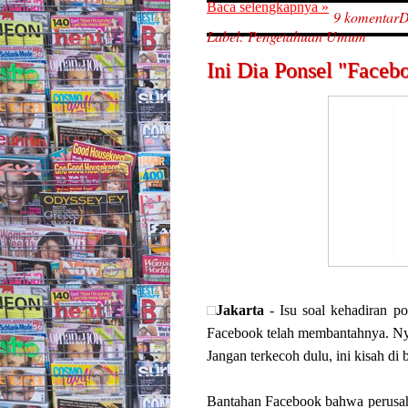
Baca selengkapnya »
9 komentar
D
Label:
Pengetahuan Umum
Ini Dia Ponsel "Face
Jakarta
- Isu soal kehadiran p
Facebook telah membantahnya. Nya
Jangan terkecoh dulu, ini kisah di
Bantahan Facebook bahwa perusah