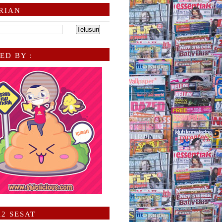
RIAN
ED BY :
2 SESAT