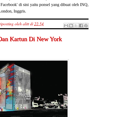
 Facebook' di sini yaitu ponsel yang dibuat oleh INQ,
London, Inggris.
iposting oleh
alitt
di
22.54
an Kartun Di New York